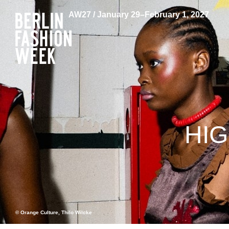
AW27 / January 29–February 1, 2027
HIG
© Orange Culture, Thilo Wilcke