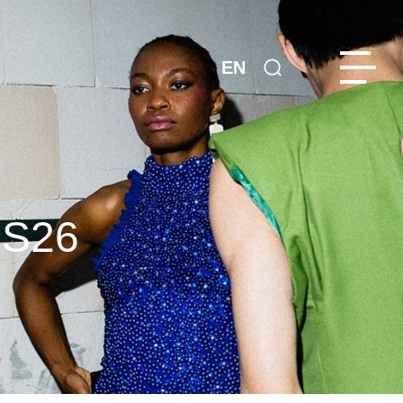
EN
SS26