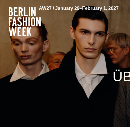
AW27 / January 29–February 1, 2027
ÜB