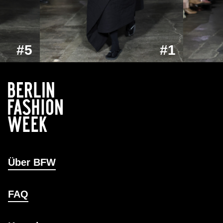
#5
#1
Über BFW
FAQ