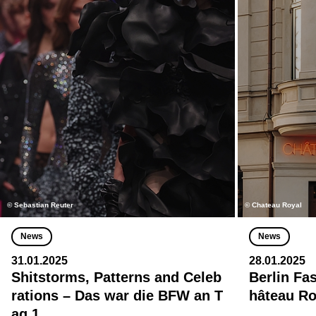
© Sebastian Reuter
© Chateau Royal
News
News
31.01.2025
28.01.2025
Shitstorms, Patterns and Celeb
Berlin Fa
rations – Das war die BFW an T
hâteau Ro
ag 1