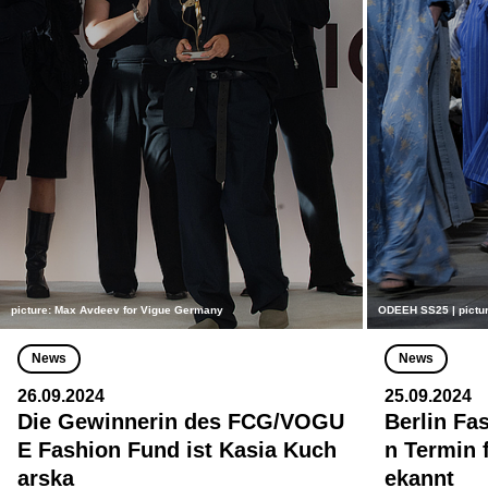
picture: Max Avdeev for Vigue Germany
ODEEH SS25 | pictur
News
News
26.09.2024
25.09.2024
Die Gewinnerin des FCG/VOGU
Berlin Fa
E Fashion Fund ist Kasia Kuch
n Termin 
arska
ekannt