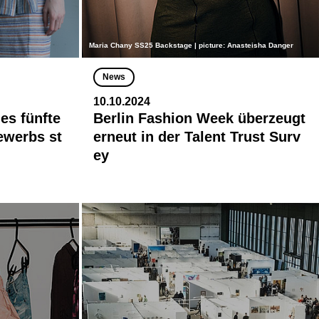
Maria Chany SS25 Backstage | picture: Anasteisha Danger
News
10.10.2024
es fünfte
Berlin Fashion Week überzeugt
ewerbs st
erneut in der Talent Trust Surv
ey