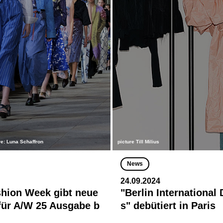
e: Luna Schaffron
picture Till Milius
News
24.09.2024
shion Week gibt neue
"Berlin International
für A/W 25 Ausgabe b
s" debütiert in Paris