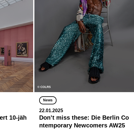
© COLRS
News
22.01.2025
ert 10-jäh
Don’t miss these: Die Berlin Co
ntemporary Newcomers AW25