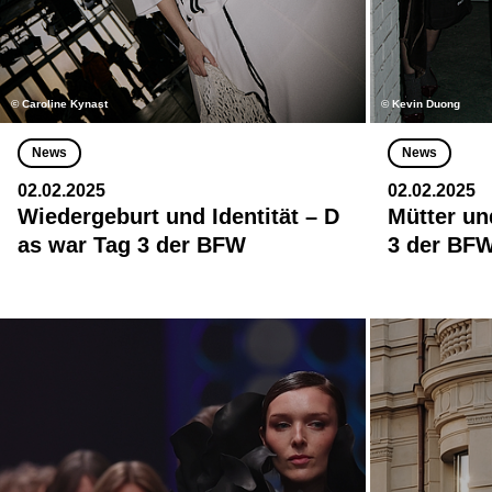
© Caroline Kynast
© Kevin Duong
News
News
02.02.2025
02.02.2025
Wiedergeburt und Identität – D
Mütter un
as war Tag 3 der BFW
3 der BF