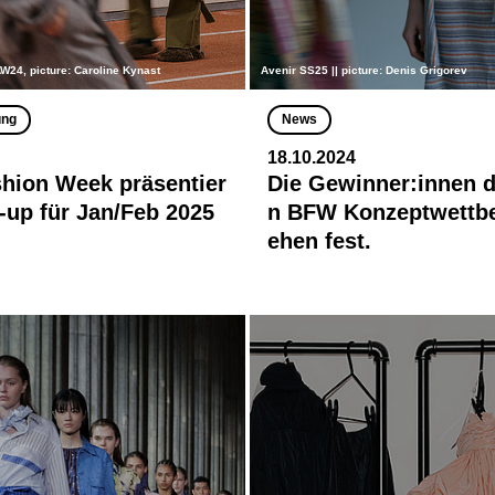
AW24, picture: Caroline Kynast
Avenir SS25 || picture: Denis Grigorev
ung
News
18.10.2024
shion Week präsentier
Die Gewinner:innen d
e-up für Jan/Feb 2025
n BFW Konzeptwettb
ehen fest.