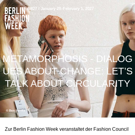
AW27 / January 29–February 1, 2027
METAMORPHOSIS - DIALOG
UES ABOUT CHANGE: LET’S
TALK ABOUT CIRCULARITY
© Ben Mönks
Zur Berlin Fashion Week veranstaltet der Fashion Council