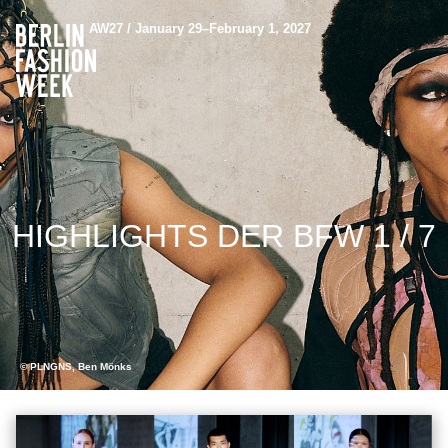
AW27 / January 29–February 1, 2027
HIGHLIGHTS DER BFW 1 / 7
© PLNGNS, Ben Mönks