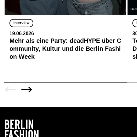
Bac
Interview
19.06.2026
3
Mehr als eine Party: deadHYPE über C
T
ommunity, Kultur und die Berlin Fashi
D
on Week
s