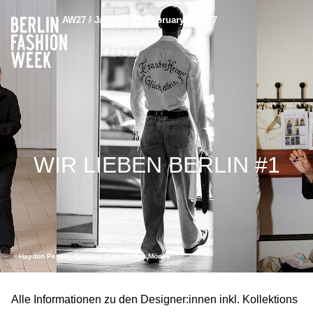
AW27 / January 29–February 1, 2027
WIR LIEBEN BERLIN #1
©Haydon Perrior, Caroline Kynast, Ben Mönks
Alle Informationen zu den Designer:innen inkl. Kollektions