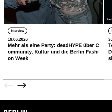
Bac
Interview
19.06.2026
3
Mehr als eine Party: deadHYPE über C
T
ommunity, Kultur und die Berlin Fashi
D
on Week
s