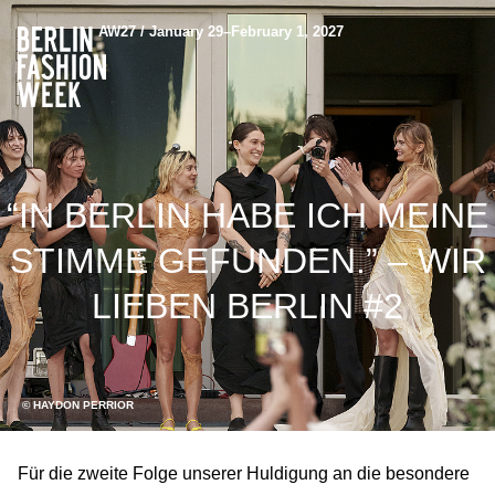
AW27 / January 29–February 1, 2027
“IN BERLIN HABE ICH MEINE
STIMME GEFUNDEN.” – WIR
LIEBEN BERLIN #2
© HAYDON PERRIOR
Für die zweite Folge unserer Huldigung an die besondere