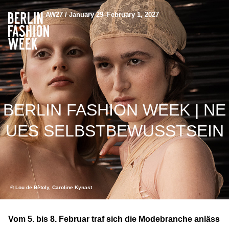
AW27 / January 29–February 1, 2027
BERLIN FASHION WEEK | NE
UES SELBSTBEWUSSTSEIN
© Lou de Bètoly, Caroline Kynast
Vom 5. bis 8. Februar traf sich die Modebranche anläss