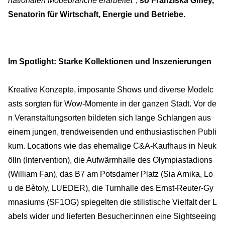
nationalen Modebranche erarbeitet"
,
so Franziska Giffey,
Senatorin für Wirtschaft, Energie und Betriebe.
Im Spotlight: Starke Kollektionen und Inszenierungen
Kreative Konzepte, imposante Shows und diverse Modelc
asts sorgten für Wow-Momente in der ganzen Stadt. Vor de
n Veranstaltungsorten bildeten sich lange Schlangen aus
einem jungen, trendweisenden und enthusiastischen Publi
kum. Locations wie das ehemalige C&A-Kaufhaus in Neuk
ölln (Intervention), die Aufwärmhalle des Olympiastadions
(William Fan), das B7 am Potsdamer Platz (Sia Arnika, Lo
u de Bètoly, LUEDER), die Turnhalle des Ernst-Reuter-Gy
mnasiums (SF1OG) spiegelten die stilistische Vielfalt der L
abels wider und lieferten Besucher:innen eine Sightseeing