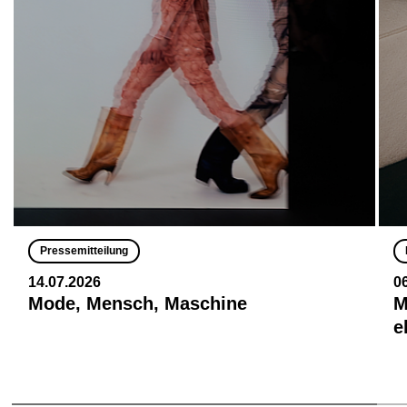
Pressemitteilung
14.07.2026
0
Mode, Mensch, Maschine
M
e