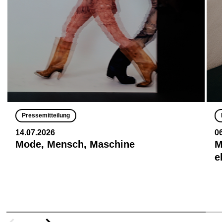
Pressemitteilung
14.07.2026
0
Mode, Mensch, Maschine
M
e