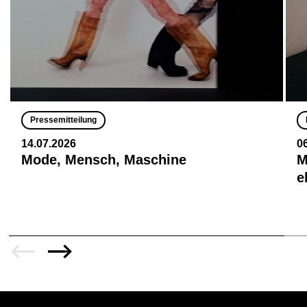
Pressemitteilung
14.07.2026
0
Mode, Mensch, Maschine
M
e