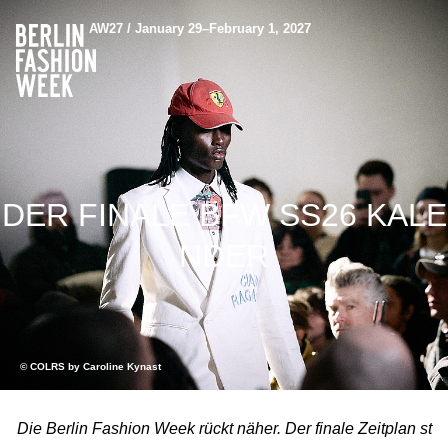
AW27 / January 29–February 1, 2027
DER FINALE BFW SS26 KALE
NDER
© COLRS by Caroline Kynast
Die Berlin Fashion Week rückt näher. Der finale Zeitplan st