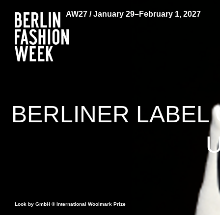
AW27 / January 29–February 1, 2027
BERLINER LABEL 
Look by GmbH © International Woolmark Prize