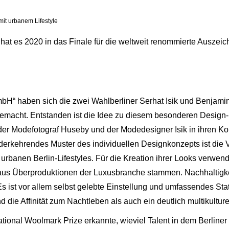
mit urbanem Lifestyle
at es 2020 in das Finale für die weltweit renommierte Auszei
bH“ haben sich die zwei Wahlberliner Serhat Isik und Benjam
emacht. Entstanden ist die Idee zu diesem besonderen Design-K
er Modefotograf Huseby und der Modedesigner Isik in ihren Koll
ederkehrendes Muster des individuellen Designkonzepts ist die
 urbanen Berlin-Lifestyles. Für die Kreation ihrer Looks verwe
ie aus Überproduktionen der Luxusbranche stammen. Nachhaltigkei
. Es ist vor allem selbst gelebte Einstellung und umfassendes St
 die Affinität zum Nachtleben als auch ein deutlich multikulture
tional Woolmark Prize erkannte, wieviel Talent in dem Berliner