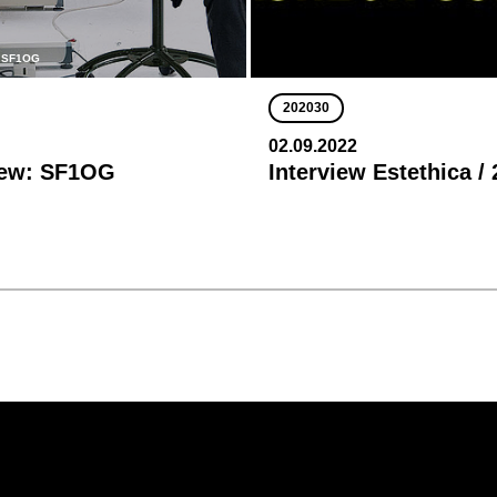
/ SF1OG
202030
02.09.2022
iew: SF1OG
Interview Estethica /