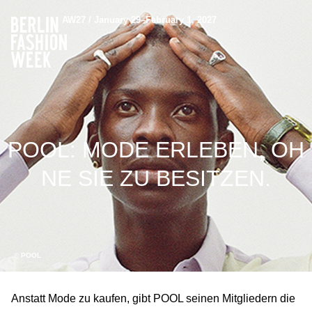
AW27 / January 29–February 1, 2027
POOL: MODE ERLEBEN, OH
NE SIE ZU BESITZEN.
© POOL
Anstatt Mode zu kaufen, gibt POOL seinen Mitgliedern die