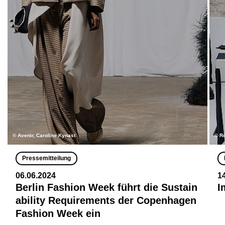
© Avenir, Caroline Kynast
© R
Pressemitteilung
06.06.2024
1
Berlin Fashion Week führt die Sustain
I
ability Requirements der Copenhagen
Fashion Week ein