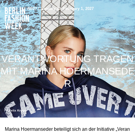
AW27 / January 29–February 1, 2027
VERANTWORTUNG TRAGEN
MIT MARINA HOERMANSEDE
R
©️ Felix Krüger
Marina Hoermanseder beteiligt sich an der Initiative „Veran