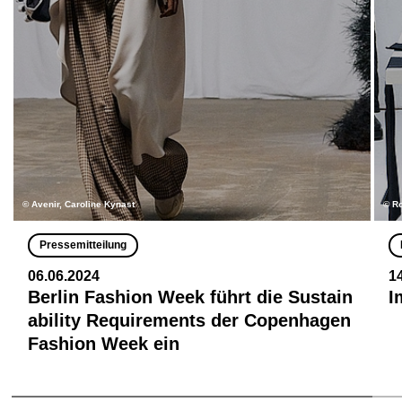
© Avenir, Caroline Kynast
© R
Pressemitteilung
06.06.2024
1
Berlin Fashion Week führt die Sustain
I
ability Requirements der Copenhagen
Fashion Week ein