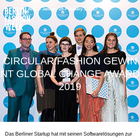
AW27 / January 29–February 1, 2027
CIRCULAR.FASHION GEWIN
NT GLOBAL CHANGE AWARD
2019
Das Berliner Startup hat mit seinen Softwarelösungen zur