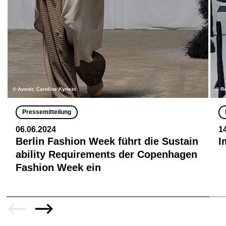
© Avenir, Caroline Kynast
© R
Pressemitteilung
06.06.2024
1
Berlin Fashion Week führt die Sustain
I
ability Requirements der Copenhagen
Fashion Week ein