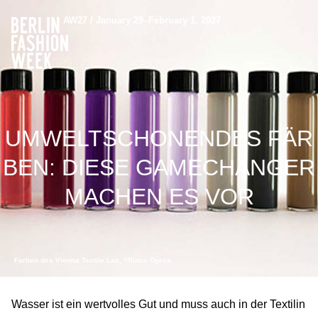
AW27 / January 29–February 1, 2027
UMWELTSCHONENDES FÄR
BEN: DIESE GAMECHANGER
MACHEN ES VOR
Farben des Vienna Textile Lab, ©Ilinca Oprea
Wasser ist ein wertvolles Gut und muss auch in der Textilin