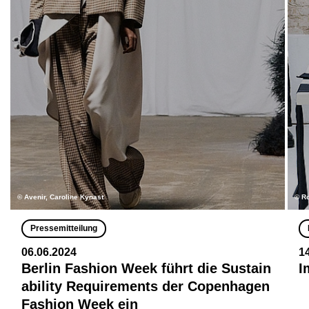
© Avenir, Caroline Kynast
© R
Pressemitteilung
06.06.2024
1
Berlin Fashion Week führt die Sustain
I
ability Requirements der Copenhagen
Fashion Week ein