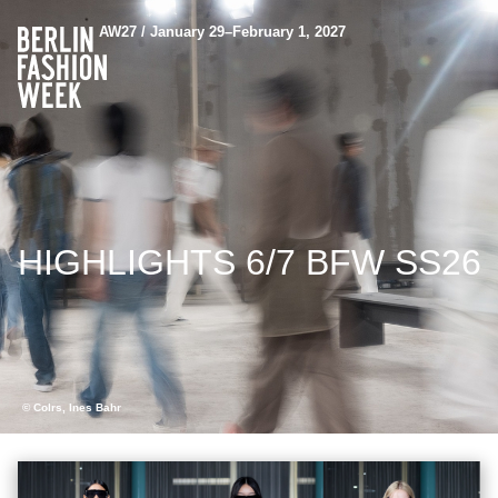
AW27 / January 29–February 1, 2027
HIGHLIGHTS 6/7 BFW SS26
© Colrs, Ines Bahr