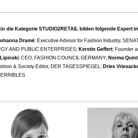
ür die Kategorie STUDIO2RETAIL bilden folgende Expert:in
Johanna Dramé
: Executive Advisor for Fashion Industry
RGY AND PUBLIC ENTERPRISES;
Kerstin Geffert
: Founder 
 Lipinski
: CEO, FASHION COUNCIL GERMANY;
Norma Quin
shion & Society Editor, DER TAGESSPIEGEL;
Dries Vriesack
TERRIBLES