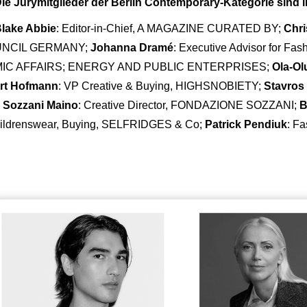
ie Jurymitglieder der Berlin Contemporary-Kategorie sind i
lake Abbie
: Editor-in-Chief, A MAGAZINE CURATED BY;
Chri
UNCIL GERMANY;
Johanna Dramé
: Executive Advisor for
MIC AFFAIRS; ENERGY AND PUBLIC ENTERPRISES;
Ola-Ol
rt Hofmann
: VP Creative & Buying, HIGHSNOBIETY;
Stavros 
 Sozzani Maino
: Creative Director, FONDAZIONE SOZZANI;
B
ildrenswear, Buying, SELFRIDGES & Co;
Patrick Pendiuk
: F