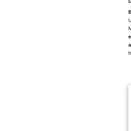
D
B
e
a
h