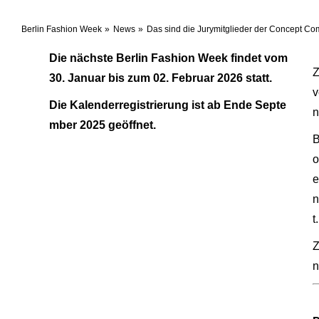
Berlin Fashion Week
News
Das sind die Jurymitglieder der Concept Co
Die nächste Berlin Fashion Week findet vom
Z
30. Januar bis zum 02. Februar 2026 statt.
v
Die Kalenderregistrierung ist ab Ende Septe
n
mber 2025 geöffnet.
o
e
n
t.
Z
n