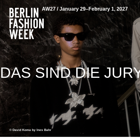
AW27 / January 29–February 1, 2027
DAS SIND DIE JU
© David Koma by Ines Bahr