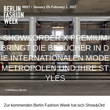
AW27 / January 29–February 1, 2027
SHOW&ORDER X PREMIUM
BRINGT DIE BESUCHER IN D
IE INTERNATIONALEN MODE
METROPOLEN UND IHRE ST
YLES
© Kühlhaus Berlin
Zur kommenden Berlin Fashion Week hat sich Show&Ord