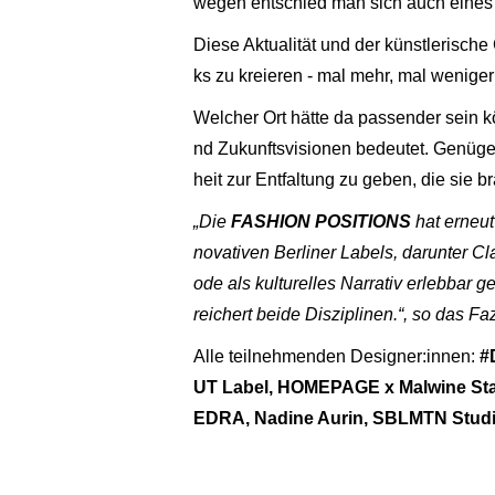
wegen entschied man sich auch eines 
Diese Aktualität und der künstlerisch
ks zu kreieren - mal mehr, mal weniger
Welcher Ort hätte da passender sein 
nd Zukunftsvisionen bedeutet. Genüg
heit zur Entfaltung zu geben, die sie 
„Die
FASHION POSITIONS
hat erneut
novativen Berliner Labels, darunter C
ode als kulturelles Narrativ erlebba
reichert beide Disziplinen.“, so das Fa
Alle teilnehmenden Designer:innen:
#
UT Label, HOMEPAGE x Malwine Sta
EDRA, Nadine Aurin, SBLMTN Stud