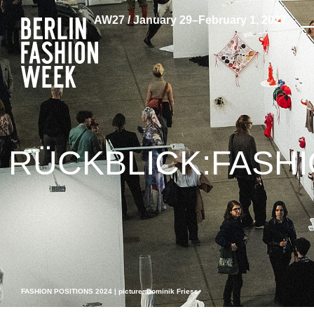
AW27 / January 29–February 1, 2027
RÜCKBLICK:FASHI
FASHION POSITIONS 2024 | picture: Dominik Friess