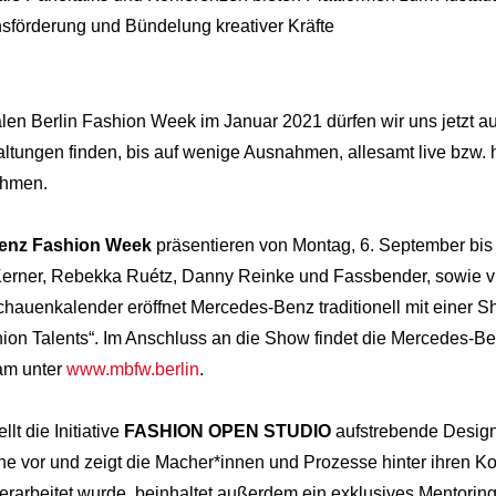
chsförderung und Bündelung kreativer Kräfte
alen Berlin Fashion Week im Januar 2021 dürfen wir uns jetzt auf
ltungen finden, bis auf wenige Ausnahmen, allesamt live bzw. hyb
ahmen.
enz Fashion Week
präsentieren von Montag, 6. September bis
 Kerner, Rebekka Ruétz, Danny Reinke und Fassbender, sowie v
chauenkalender eröffnet Mercedes-Benz traditionell mit eine
 Talents“. Im Anschluss an die Show findet die Mercedes-Benz 
am unter
www.mbfw.berlin
.
lt die Initiative
FASHION OPEN STUDIO
aufstrebende Designe
e vor und zeigt die Macher*innen und Prozesse hinter ihren K
arbeitet wurde, beinhaltet außerdem ein exklusives Mentoring-