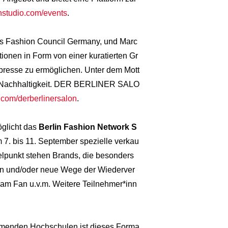
nstudio.com/events
.
 des Fashion Council Germany, und Marc
ionen in Form von einer kuratierten Gr
resse zu ermöglichen. Unter dem Mott
r Nachhaltigkeit. DER BERLINER SALO
.com/derberlinersalon
.
öglicht das
Berlin Fashion Network S
 7. bis 11. September spezielle verkau
telpunkt stehen Brands, die besonders
nen und/oder neue Wege der Wiederver
am Fan u.v.m. Weitere Teilnehmer*inn
nehmenden Hochschulen ist dieses Forma