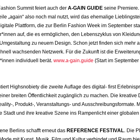
ashion Summit feiert auch der
A-GAIN GUIDE
seine Premiere.
le „again“ also noch mal nutzt, wird das ehemalige Lieblingsteil 
gitale Plattform, die zur Berlin Fashion Week im September star
er*innen auf, die es ermöglichen, den Lebenszyklus von Kleidu
e Umgestaltung zu neuem Design. Schon jetzt finden sich mehr
hnell wachsenden Netzwerk. Für die Zukunft ist die Erweiterung
*innen individuell berät.
www.a-gain.guide
(Start im September
ert Highsnobiety die zweite Auflage des digital- first Erlebnisp
iner breiten Öffentlichkeit zugänglich zu machen. Die kreative
Reality-, Produkt-, Veranstaltungs- und Ausschreibungsformate. 
e Stadt und ihre kreative Szene ins Rampenlicht einer globale
ene Berlins schafft erneut das
REFERENCE FESTIVAL
. Die P
 Mode mit Kunst, Musik, Film und Kultur verbindet und Raum biete