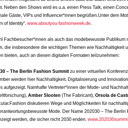
ut. Neben den Shows wird es u.a. einen Press Talk, einen Conce
nale Gäste, VIPs und Influencer*innen begrüßen.Unter dem Mott
of Identity“.
www.aboutyou-fashionweek.de
.
hl Fachbesucher*innen als auch das modebewusste Publikum na
n, die insbesondere die wichtigen Themen wie Nachhaltigkeit un
en bieten, auch an diesen digitalen Formaten teilzunehmen:
30 – The Berlin Fashion Summit
zu einer virtuellen Konferenz
ember werden hier Nachhaltigkeit, Digitalisierung und Innovation
s aufgezeigt. Namhafte Vertreter*innen der Mode- und Nachhal
ltforschung),
Amber Slooten
(The Fabricant),
Orsola de Cast
lar.Fashion diskutieren Wege und Möglichkeiten für nachhaltig
verantwortungsbewusste Mode. Der Name 202030 – The Berlin F
ezeigt werden, die sicher nicht 2030 enden.
www.202030summi