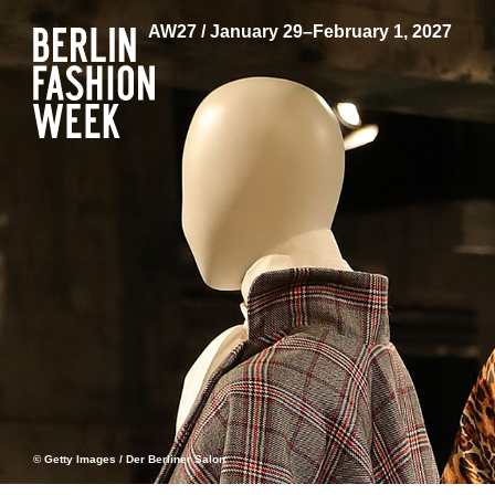
AW27 / January 29–February 1, 2027
© Getty Images / Der Berliner Salon