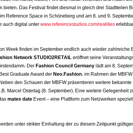
eten. Das Festival findet diesmal in gleich drei Stadtteilen B
im Reference Space in Schöneberg und am 8. und 9. September i
se auch digital unter
www.referencestudios.com/realities
erlebbar
ion Week finden im September endlich auch wieder zahlreiche
ashion Network STUDIO2RETAIL
eröffnet seine Veranstaltung
ürstendamm. Der
Fashion Council Germany
lädt am 8. Septe
 Best Graduate Award der
Neo.Fashion.
im Rahmen der MBFW Be
r. Neben den Schauen der MBFW präsentieren weitere bekannte D
.B. Marcel Ostertag (8. September). Eine weitere Gelegenheit 
 das
mates date
Event – eine Plattform zum Netzwerken speziell
erden unter strikter Einhaltung der zu diesem Zeitpunkt gültig