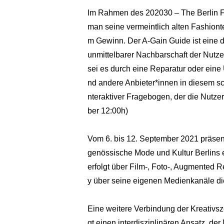
Im Rahmen des 202030 – The Berlin F
man seine vermeintlich alten Fashiontei
m Gewinn. Der A-Gain Guide ist eine di
unmittelbarer Nachbarschaft der Nutz
sei es durch eine Reparatur oder ein
nd andere Anbieter*innen in diesem sc
nteraktiver Fragebogen, der die Nutzer
ber 12:00h)
Vom 6. bis 12. September 2021 präsenti
genössische Mode und Kultur Berlins e
erfolgt über Film-, Foto-, Augmented 
y über seine eigenen Medienkanäle di
Eine weitere Verbindung der Kreativsz
gt einen interdisziplinären Ansatz, der