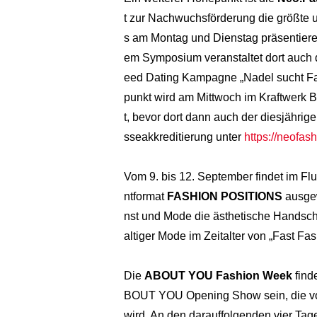
t zur Nachwuchsförderung die größte 
s am Montag und Dienstag präsentiere
em Symposium veranstaltet dort auch 
eed Dating Kampagne „Nadel sucht Fad
punkt wird am Mittwoch im Kraftwerk
t, bevor dort dann auch der diesjährig
sseakkreditierung unter
https://neofas
Vom 9. bis 12. September findet im F
ntformat
FASHION POSITIONS
ausgew
nst und Mode die ästhetische Handschr
altiger Mode im Zeitalter von „Fast Fa
Die
ABOUT YOU Fashion Week
find
BOUT YOU Opening Show sein, die von 
wird. An den darauffolgenden vier Tag