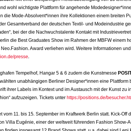
und wohl wichtigste Plattform für angehende Modedesigner*inn
n die Mode-Absolvent*innen ihre Kollektionen einem breiten Pu
der Gesamtverband der deutschen Textil- und Modeindustrie g
en“, bei der die Nachwuchstalente Kontakt mit Industrievertr
 Berlin die Best Graduates Show im Rahmen der MBFW einem ho
e Neo.Fashion. Award verliehen wird. Weitere Informationen und
hion.de/presse
.
lughafen Tempelhof, Hangar 5 & 6 zudem die Kunstmesse
POSI
ählten unabhängigen Berliner Designer*innen eine Plattform bi
ift ihrer Labels im Kontext und im Austausch mit der Kunst zu i
shion“ aufzuzeigen. Tickets unter
https://positions.de/besucher.h
et vom 11. bis 15. September im Kraftwerk Berlin statt. Kick-Of
Villa Eugénie, einer der weltweit führenden Fashion Show-Age
en finden insgesamt 12 Brand Shows statt, u.a. dabei sind Le