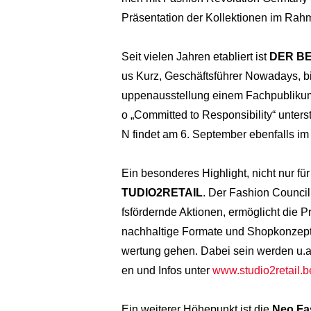
Präsentation der Kollektionen im Rah
Seit vielen Jahren etabliert ist
DER B
us Kurz, Geschäftsführer Nowadays, bi
uppenausstellung einem Fachpublikum
o „Committed to Responsibility“ un
N findet am 6. September ebenfalls im 
Ein besonderes Highlight, nicht nur fü
TUDIO2RETAIL
. Der Fashion Council
fsfördernde Aktionen, ermöglicht die P
nachhaltige Formate und Shopkonzepte
wertung gehen. Dabei sein werden u.
en und Infos unter
www.studio2retail.be
Ein weiterer Höhepunkt ist die
Neo.Fa