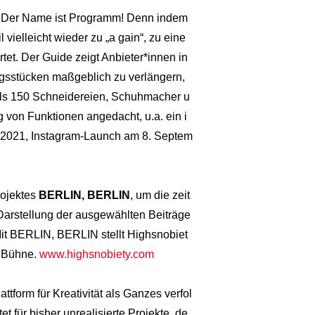
 Der Name ist Programm! Denn indem
vielleicht wieder zu „a gain“, zu eine
tet. Der Guide zeigt Anbieter*innen in
ngsstücken maßgeblich zu verlängern,
 als 150 Schneidereien, Schuhmacher u
 von Funktionen angedacht, u.a. ein i
 2021, Instagram-Launch am 8. Septem
rojektes
BERLIN, BERLIN
, um die zeit
 Darstellung der ausgewählten Beiträge
Mit BERLIN, BERLIN stellt Highsnobiet
n Bühne.
www.highsnobiety.com
lattform für Kreativität als Ganzes verfol
t für bisher unrealisierte Projekte, de