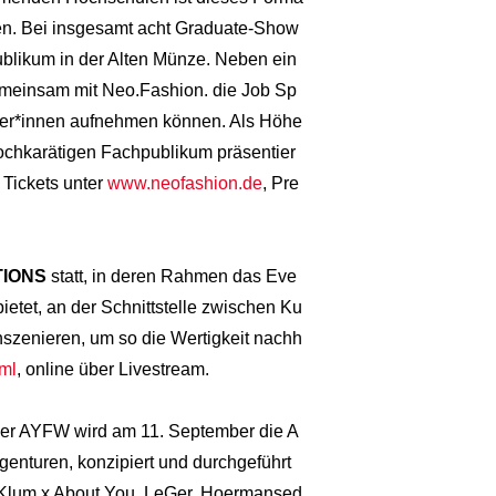
en. Bei insgesamt acht Graduate-Show
blikum in der Alten Münze. Neben ein
emeinsam mit Neo.Fashion. die Job Sp
eter*innen aufnehmen können. Als Höhe
chkarätigen Fachpublikum präsentier
 Tickets unter
www.neofashion.de
, Pre
TIONS
statt, in deren Rahmen das Eve
etet, an der Schnittstelle zwischen Ku
nszenieren, um so die Wertigkeit nachh
tml
, online über Livestream.
f der AYFW wird am 11. September die A
nturen, konzipiert und durchgeführt
ni Klum x About You, LeGer, Hoermansed