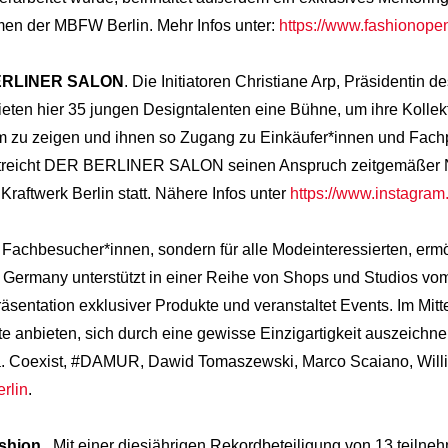
men der MBFW Berlin. Mehr Infos unter:
https://www.fashionope
ERLINER SALON
. Die Initiatoren Christiane Arp, Präsidentin
eten hier 35 jungen Designtalenten eine Bühne, um ihre Kollekt
 zu zeigen und ihnen so Zugang zu Einkäufer*innen und Fachp
terstreicht DER BERLINER SALON seinen Anspruch zeitgemäße
Kraftwerk Berlin statt. Nähere Infos unter
https://www.instagram
r Fachbesucher*innen, sondern für alle Modeinteressierten, erm
 Germany unterstützt in einer Reihe von Shops und Studios vom
räsentation exklusiver Produkte und veranstaltet Events. Im Mit
 anbieten, sich durch eine gewisse Einzigartigkeit auszeich
a. Coexist, #DAMUR, Dawid Tomaszewski, Marco Scaiano, Willi
rlin
.
shion.
. Mit einer diesjährigen Rekordbeteiligung von 13 teil