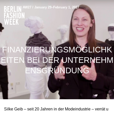
AW27 / January 29–February 1, 2027
FINANZIERUNGSMÖGLICHK
EITEN BEI DER UNTERNEHM
ENSGRÜNDUNG
Silke Geib – seit 20 Jahren in der Modeindustrie – verrät u