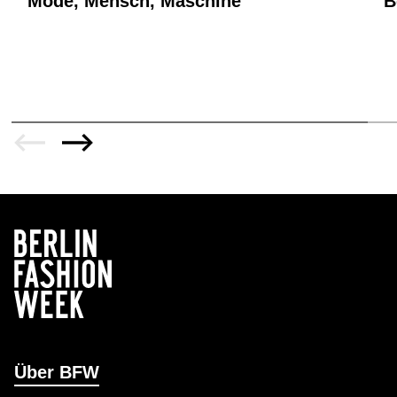
Mode, Mensch, Maschine
B
Über BFW