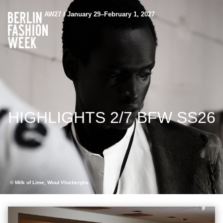
AW27 / January 29–February 1, 2027
HIGHLIGHTS 2/7 BFW SS26
© Milk of Lime, Wout Vloeberghs