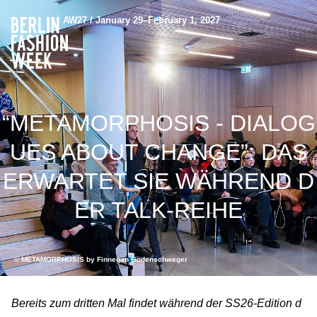
AW27 / January 29–February 1, 2027
“METAMORPHOSIS - DIALOG
UES ABOUT CHANGE”: DAS
ERWARTET SIE WÄHREND D
ER TALK-REIHE
© METAMORPHOSIS by Finnegan Godenschweger
Bereits zum dritten Mal findet während der SS26-Edition d