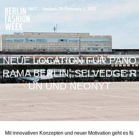
AW27 / January 29–February 1, 2027
NEUE LOCATION FÜR PANO
RAMA BERLIN, SELVEDGE R
UN UND NEONYT
Mit innovativen Konzepten und neuer Motivation geht es fü