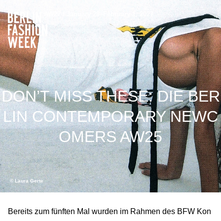
AW27 / January 29–February 1, 2027
DON’T MISS THESE: DIE BER
LIN CONTEMPORARY NEWC
OMERS AW25
© Laura Gerte
Bereits zum fünften Mal wurden im Rahmen des BFW Kon